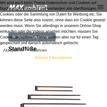
Wir sind auch beim Thema Datenschutz und Cookies auf
Nachhaltigkeit bedacht und vermeiden alle überflüssigen
Cookies oder die Sammlung von Daten für Werbung etc. Sie
können diese Seite also nutzen, ohne dass ein Cookie gesetzt
werden muss. Wenn Sie allerdings in unserem Online-Shop
einkaufen oder die Videos ansehen möchten, müssen Sie
Beleuchtungssystem
Cookies akzeptieren. Diese werden aber nur für einen Tag
gespeichert und danach automatisch gelöscht.
Standfüße
Akzeptieren
Ablehnen
Weitere Informationen