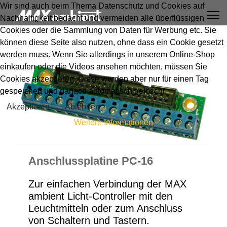
Wir sind auch beim Thema Datenschutz und Cookies auf
Nachhaltigkeit bedacht und vermeiden alle überflüssigen
Cookies oder die Sammlung von Daten für Werbung etc. Sie
können diese Seite also nutzen, ohne dass ein Cookie gesetzt
werden muss. Wenn Sie allerdings in unserem Online-Shop
einkaufen oder die Videos ansehen möchten, müssen Sie
Cookies akzeptieren. Diese werden aber nur für einen Tag
gespeichert und danach automatisch gelöscht.
Akzeptieren
Ablehnen
Weitere Informationen
Anschlussplatine PC-16
Zur einfachen Verbindung der MAX
ambient Licht-Controller mit den
Leuchtmitteln oder zum Anschluss
von Schaltern und Tastern.