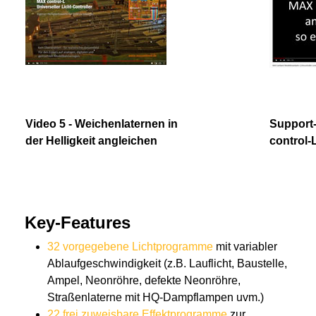
Video 5 - Weichenlaternen in
Support
der Helligkeit angleichen
control-
Key-Features
32 vorgegebene Lichtprogramme
mit variabler
Ablaufgeschwindigkeit (z.B. Lauflicht, Baustelle,
Ampel, Neonröhre, defekte Neonröhre,
Straßenlaterne mit HQ-Dampflampen uvm.)
22 frei zuweisbare Effektprogramme
zur