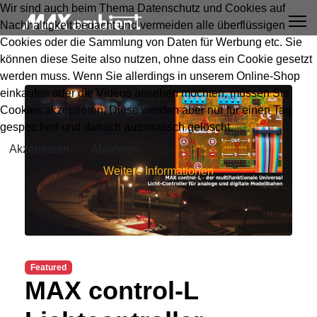
Wir sind auch beim Thema Datenschutz und Cookies auf
Nachhaltigkeit bedacht und vermeiden alle überflüssigen
Cookies oder die Sammlung von Daten für Werbung etc. Sie
können diese Seite also nutzen, ohne dass ein Cookie gesetzt
werden muss. Wenn Sie allerdings in unserem Online-Shop
einkaufen oder die Videos ansehen möchten, müssen Sie
Cookies akzeptieren. Diese werden aber nur für einen Tag
gespeichert und danach automatisch gelöscht.
Akzeptieren
Ablehnen
Weitere Informationen
Featured
MAX control-L