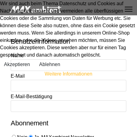
Wir sind auch beim Thema Datenschutz und Cookies auf
Nachhaltigkeit bedacht und vermeiden alle überflüssigen
Cookies oder die Sammlung von Daten für Werbung etc. Sie
können diese Seite also nutzen, ohne dass ein Cookie gesetzt
werden muss. Wenn Sie allerdings in unserem Online-Shop
einkaufen oder die Videos ansehen möchten, müssen Sie
Benutzerinformation
Cookies akzeptieren. Diese werden aber nur für einen Tag
gespeichert und danach automatisch gelöscht.
Name
Akzeptieren
Ablehnen
Weitere Informationen
E-Mail
E-Mail-Bestätigung
Abonnement